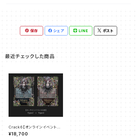
保存
シェア
LINE
ポスト
最近チェックした商品
Crack6【オンラインイベント付
き】「Silentia」Type;C+Type;
¥18,700
6