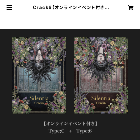
Crack6【オンラインイベント付き】
「Silentia」Type;C+Type;6 | DD
J 公式オンラインショップ